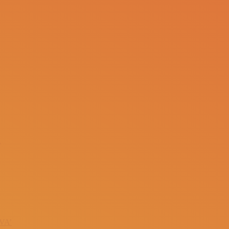
A
VA’