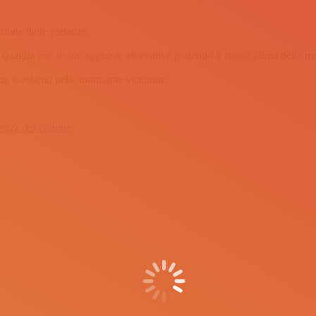
uzione delle pietanze.
i quaglia con le sue aggiunte alternative godendo il fresco clima della
re un weekend nelle montagne vicentine.
nezza del cimone