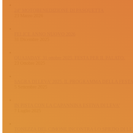
24° MOTOBENEDIZIONE DI PASQUETTA
23 Marzo 2026
FELICE ANNO NUOVO 2026
31 Dicembre 2025
QUAJADAY, 31 ottobre 2025. FESTA PER IL PALATO.
23 Ottobre 2025
SAGRA DI LEVA’ 2025. IL PROGRAMMA DELLA FEST
5 Settembre 2025
IN PISTA CON LA CAPANNINA ESTIVA DI LEVA’
7 Luglio 2025
TONEZZA DEL CIMONE INCONTRA LO SPIEDO DI LE