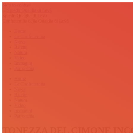
Skip to content
Spiedo Quaglia di Levà
Confraternita della Quaglia di Levà
Home
La Confraternita
News
Ricette
Natura
Video
Immagini
Parrocchia
Home
La Confraternita
News
Ricette
Natura
Video
Immagini
Parrocchia
TONEZZA DEL CIMONE INCO