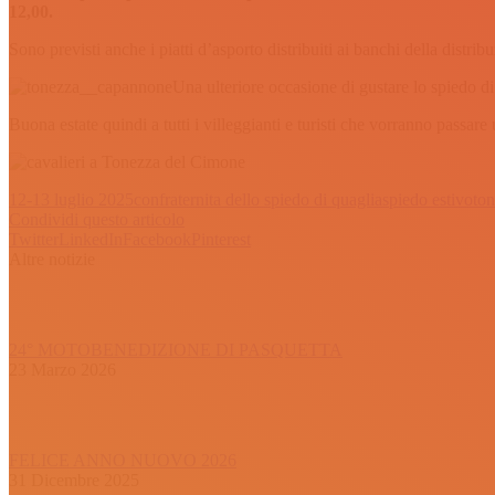
12,00.
Sono previsti anche i piatti d’asporto distribuiti ai banchi della distrib
Una ulteriore occasione di gustare lo spiedo d
Buona estate quindi a tutti i villeggianti e turisti che vorranno passa
12-13 luglio 2025
confraternita dello spiedo di quaglia
spiedo estivo
to
Condividi questo articolo
Twitter
LinkedIn
Facebook
Pinterest
Altre notizie
24° MOTOBENEDIZIONE DI PASQUETTA
23 Marzo 2026
FELICE ANNO NUOVO 2026
31 Dicembre 2025