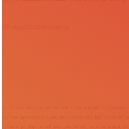
29 Giugno 2025
News
By
Redazione
Conf
L’evento gastronomico, curato dalla Confraternita dello Spiedo di Quag
Lo stand predisposto nell’area sportiva del comune montano, in co